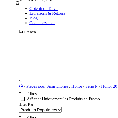
Obtenir un Devis
Livraisons & Retours
Blog
Contactez-nous
French
/
Pièces pour Smartphones
/
Honor
/
Série N
/
Honor 20 
Filtres
Afficher Uniquement les Produits en Promo
Trier Par
Filtres