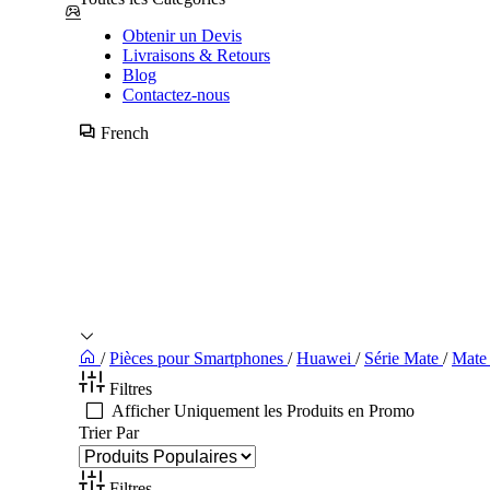
Obtenir un Devis
Livraisons & Retours
Blog
Contactez-nous
French
/
Pièces pour Smartphones
/
Huawei
/
Série Mate
/
Mate 
Filtres
Afficher Uniquement les Produits en Promo
Trier Par
Filtres