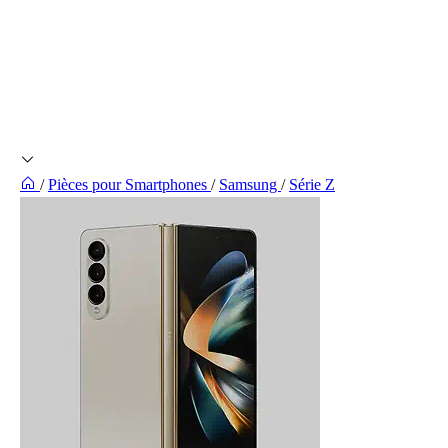
/
Pièces pour Smartphones
/
Samsung
/
Série Z