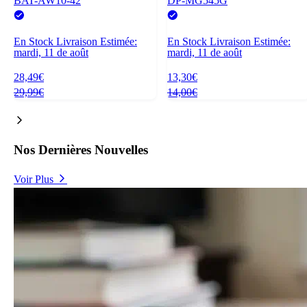
BAT-AW10-42
DP-MG545G
En Stock
Livraison Estimée:
En Stock
Livraison Estimée:
mardi, 11 de août
mardi, 11 de août
28,49€
13,30€
29,99€
14,00€
Nos Dernières Nouvelles
Voir Plus