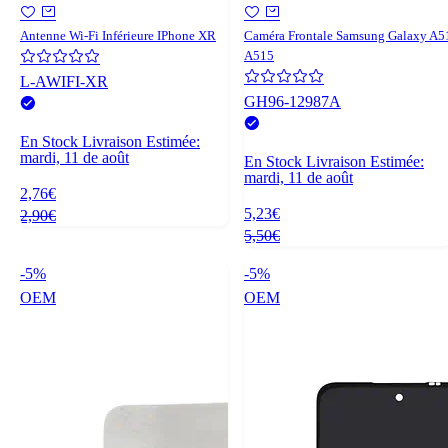
Antenne Wi-Fi Inférieure IPhone XR
Caméra Frontale Samsung Galaxy A5
A515
L-AWIFI-XR
GH96-12987A
En Stock
Livraison Estimée:
mardi, 11 de août
En Stock
Livraison Estimée:
mardi, 11 de août
2,76€
5,23€
2,90€
5,50€
-5%
-5%
OEM
OEM