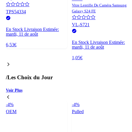
Vitre Lentille De Caméra Samsung
Galaxy S24 FE
TPS54334
VL-S721
En Stock
Livraison Estimée:
mardi, 11 de août
En Stock
Livraison Estimée:
6,53€
mardi, 11 de août
1,05€
/
Les Choix du Jour
Voir Plus
-4%
-4%
OEM
Pulled