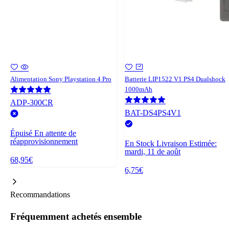
Alimentation Sony Playstation 4 Pro
Batterie LIP1522 V1 PS4 Dualshock
1000mAh
ADP-300CR
BAT-DS4PS4V1
Épuisé
En attente de
réapprovisionnement
En Stock
Livraison Estimée:
mardi, 11 de août
68,95€
6,75€
Recommandations
Fréquemment achetés ensemble