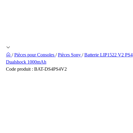
/
Pièces pour Consoles
/
Pièces Sony
/
Batterie LIP1522 V2 PS4
Dualshock 1000mAh
Code produit :
BAT-DS4PS4V2